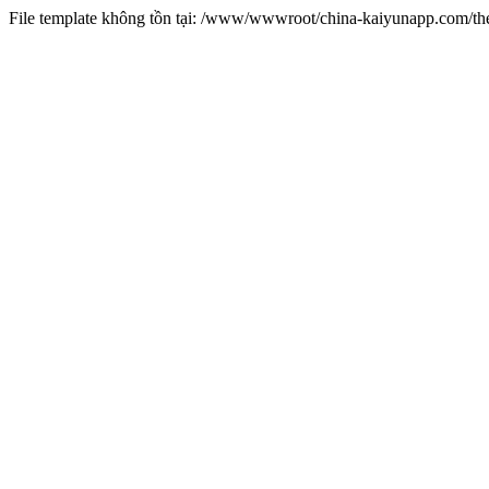
File template không tồn tại: /www/wwwroot/china-kaiyunapp.com/