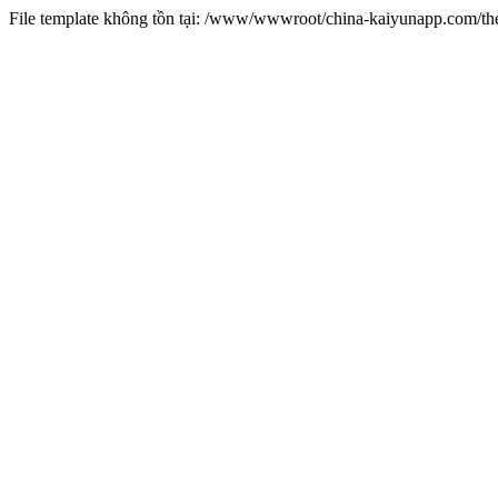
File template không tồn tại: /www/wwwroot/china-kaiyunapp.com/