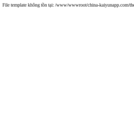
File template không tồn tại: /www/wwwroot/china-kaiyunapp.com/